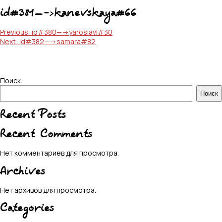
id#381—->kanevskaya#66
Навигация
Previous:
id#380—->yaroslavl#30
Next:
id#382—->samara#82
по
записям
Поиск
Поиск
Recent Posts
Recent Comments
Нет комментариев для просмотра.
Archives
Нет архивов для просмотра.
Categories