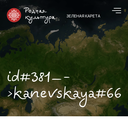
Родная
ЗЕЛЕНАЯ КАРЕТА
культура
id#381—-
>kanevskaya#66