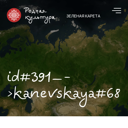
Родная
ЗЕЛЕНАЯ КАРЕТА
культура
id#391—-
>kanevskaya#68