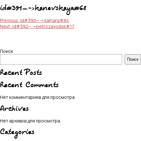
id#391—->kanevskaya#68
Навигация
Previous:
id#390—->samara#84
Next:
id#392—->petrozavodsk#17
по
записям
Поиск
Поиск
Recent Posts
Recent Comments
Нет комментариев для просмотра.
Archives
Нет архивов для просмотра.
Categories