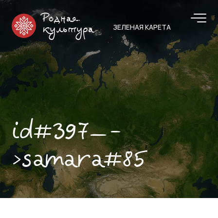
Родная
ЗЕЛЕНАЯ КАРЕТА
культура
id#397—-
>samara#85