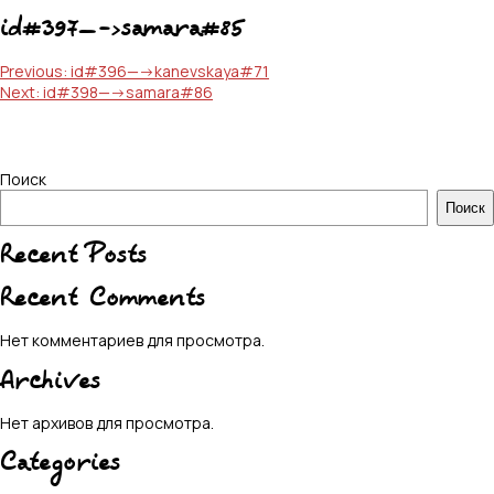
id#397—->samara#85
Навигация
Previous:
id#396—->kanevskaya#71
Next:
id#398—->samara#86
по
записям
Поиск
Поиск
Recent Posts
Recent Comments
Нет комментариев для просмотра.
Archives
Нет архивов для просмотра.
Categories