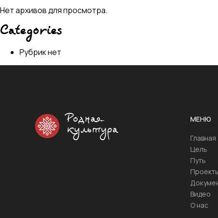
Нет архивов для просмотра.
Categories
Рубрик нет
Родная
МЕНЮ
культура
Главная
Цель
Путь
Проект
Докуме
Видео
О нас