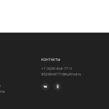
КОНТАКТЫ
+7 (929) 848-77-11
89298487711@kultrod.ru
ы
нты