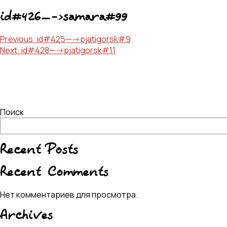
id#426—->samara#99
Навигация
Previous:
id#425—->pjatigorsk#9
Next:
id#428—->pjatigorsk#11
по
записям
Поиск
Recent Posts
Recent Comments
Нет комментариев для просмотра.
Archives