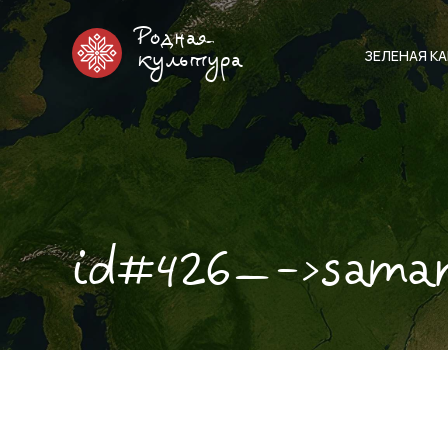
Родная
ЗЕЛЕНАЯ К
культура
id#426—->sama