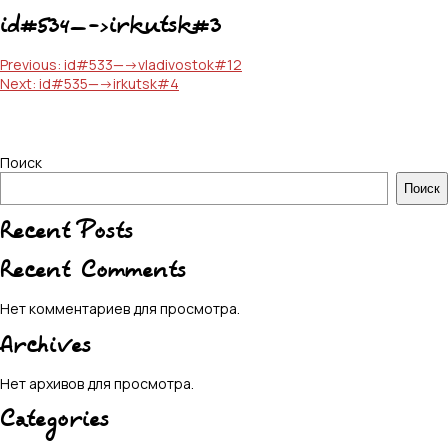
id#534—->irkutsk#3
Навигация
Previous:
id#533—->vladivostok#12
Next:
id#535—->irkutsk#4
по
записям
Поиск
Поиск
Recent Posts
Recent Comments
Нет комментариев для просмотра.
Archives
Нет архивов для просмотра.
Categories