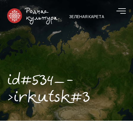
Родная
ЗЕЛЕНАЯ КАРЕТА
культура
id#534—-
>irkutsk#3