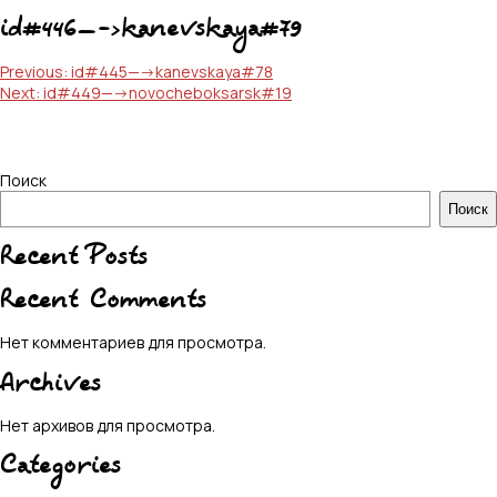
id#446—->kanevskaya#79
Навигация
Previous:
id#445—->kanevskaya#78
Next:
id#449—->novocheboksarsk#19
по
записям
Поиск
Поиск
Recent Posts
Recent Comments
Нет комментариев для просмотра.
Archives
Нет архивов для просмотра.
Categories