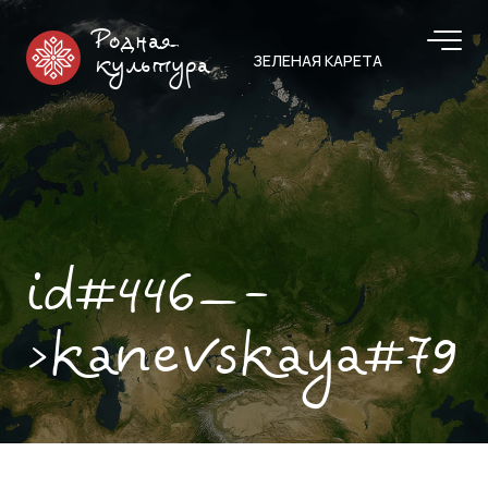
Родная
ЗЕЛЕНАЯ КАРЕТА
культура
id#446—-
>kanevskaya#79