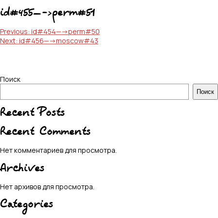
id#455—->perm#51
Навигация
Previous:
id#454—->perm#50
Next:
id#456—->moscow#43
по
записям
Поиск
Поиск
Recent Posts
Recent Comments
Нет комментариев для просмотра.
Archives
Нет архивов для просмотра.
Categories