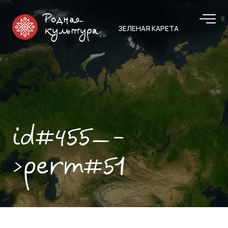
Родная
ЗЕЛЕНАЯ КАРЕТА
культура
id#455—-
>perm#51