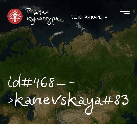
Родная
ЗЕЛЕНАЯ КАРЕТА
культура
id#468—-
>kanevskaya#83