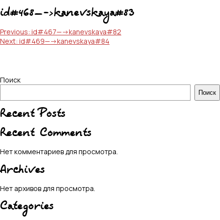
id#468—->kanevskaya#83
Навигация
Previous:
id#467—->kanevskaya#82
Next:
id#469—->kanevskaya#84
по
записям
Поиск
Поиск
Recent Posts
Recent Comments
Нет комментариев для просмотра.
Archives
Нет архивов для просмотра.
Categories