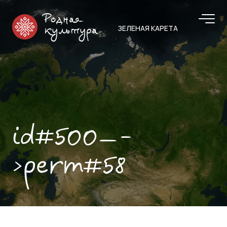
Родная
ЗЕЛЕНАЯ КАРЕТА
культура
id#500—-
>perm#58