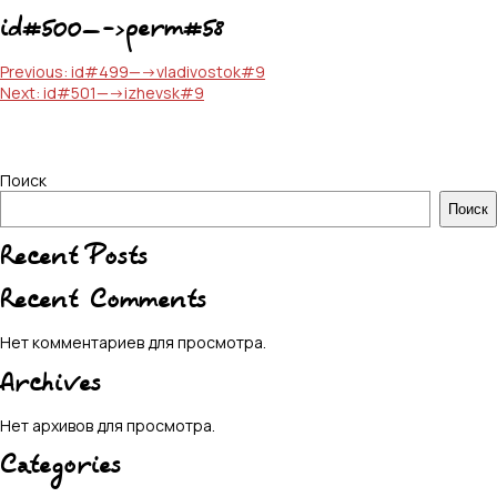
id#500—->perm#58
Навигация
Previous:
id#499—->vladivostok#9
Next:
id#501—->izhevsk#9
по
записям
Поиск
Поиск
Recent Posts
Recent Comments
Нет комментариев для просмотра.
Archives
Нет архивов для просмотра.
Categories