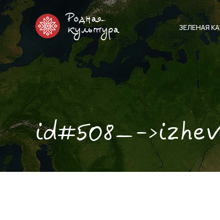
Родная
ЗЕЛЕНАЯ К
культура
id#508—->izhe