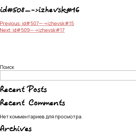
id#508—->izhevsk#16
Навигация
Previous:
id#507—->izhevsk#15
Next:
id#509—->izhevsk#17
по
записям
Поиск
Recent Posts
Recent Comments
Нет комментариев для просмотра.
Archives