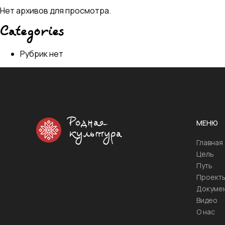
Нет архивов для просмотра.
Categories
Рубрик нет
Родная
МЕНЮ
культура
Главная
Цель
Путь
Проект
Докуме
Видео
О нас