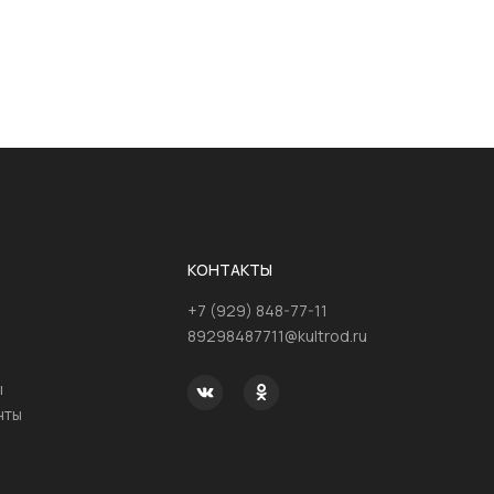
КОНТАКТЫ
+7 (929) 848-77-11
89298487711@kultrod.ru
ы
нты