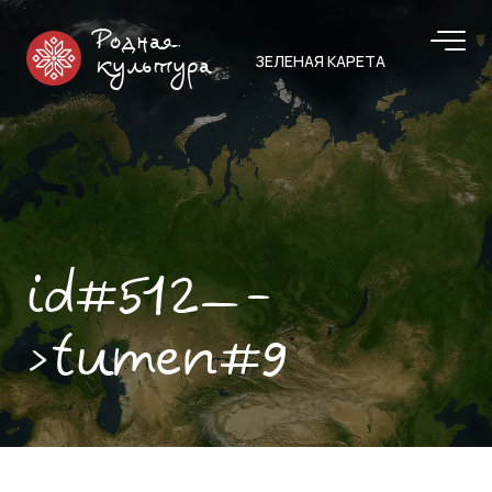
Родная
ЗЕЛЕНАЯ КАРЕТА
культура
id#512—-
>tumen#9