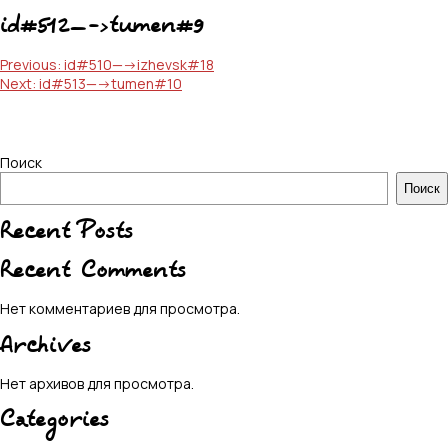
id#512—->tumen#9
Навигация
Previous:
id#510—->izhevsk#18
Next:
id#513—->tumen#10
по
записям
Поиск
Поиск
Recent Posts
Recent Comments
Нет комментариев для просмотра.
Archives
Нет архивов для просмотра.
Categories