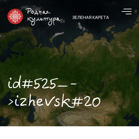
Родная
ЗЕЛЕНАЯ КАРЕТА
культура
id#525—-
>izhevsk#20