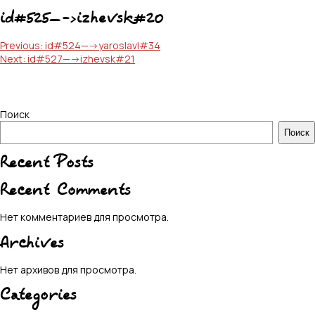
id#525—->izhevsk#20
Навигация
Previous:
id#524—->yaroslavl#34
Next:
id#527—->izhevsk#21
по
записям
Поиск
Поиск
Recent Posts
Recent Comments
Нет комментариев для просмотра.
Archives
Нет архивов для просмотра.
Categories