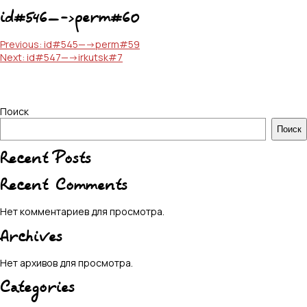
id#546—->perm#60
Навигация
Previous:
id#545—->perm#59
Next:
id#547—->irkutsk#7
по
записям
Поиск
Поиск
Recent Posts
Recent Comments
Нет комментариев для просмотра.
Archives
Нет архивов для просмотра.
Categories