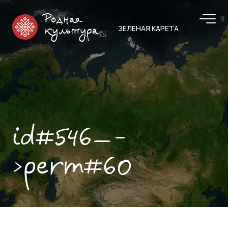
Родная
ЗЕЛЕНАЯ КАРЕТА
культура
id#546—-
>perm#60