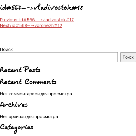
id#567—->vladivostok#18
Навигация
Previous:
id#566—->vladivostok#17
Next:
id#568—->voronezh#12
по
записям
Поиск
Поиск
Recent Posts
Recent Comments
Нет комментариев для просмотра.
Archives
Нет архивов для просмотра.
Categories