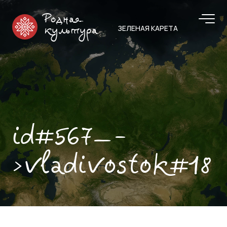
Родная
ЗЕЛЕНАЯ КАРЕТА
культура
id#567—-
>vladivostok#18