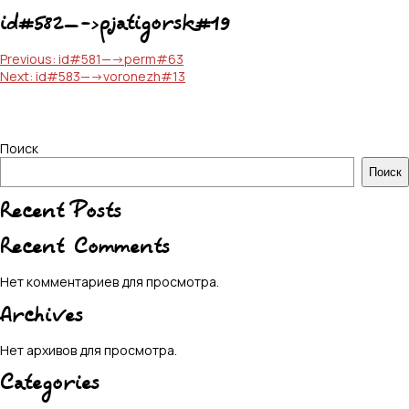
id#582—->pjatigorsk#19
Навигация
Previous:
id#581—->perm#63
Next:
id#583—->voronezh#13
по
записям
Поиск
Поиск
Recent Posts
Recent Comments
Нет комментариев для просмотра.
Archives
Нет архивов для просмотра.
Categories