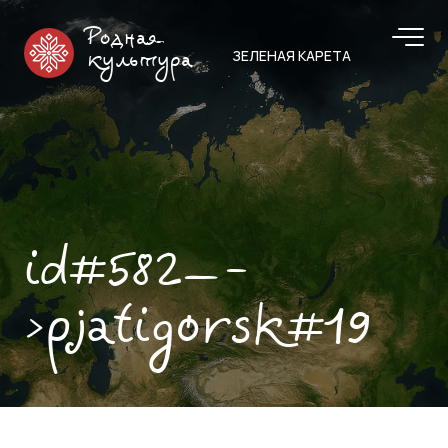
Родная
ЗЕЛЕНАЯ КАРЕТА
культура
id#582—-
>pjatigorsk#19