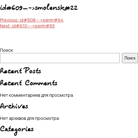
id#609—->smolensk#22
Навигация
Previous:
id#608—->perm#64
Next:
id#610—->perm#65
по
записям
Поиск
Поиск
Recent Posts
Recent Comments
Нет комментариев для просмотра.
Archives
Нет архивов для просмотра.
Categories