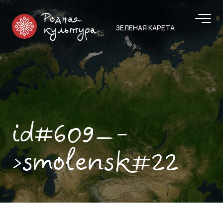
Родная
ЗЕЛЕНАЯ КАРЕТА
культура
id#609—-
>smolensk#22