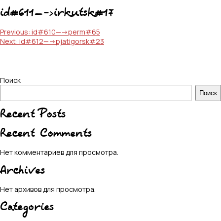
id#611—->irkutsk#17
Навигация
Previous:
id#610—->perm#65
Next:
id#612—->pjatigorsk#23
по
записям
Поиск
Поиск
Recent Posts
Recent Comments
Нет комментариев для просмотра.
Archives
Нет архивов для просмотра.
Categories