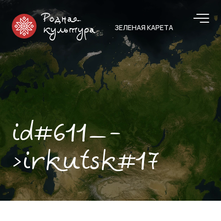
Родная
ЗЕЛЕНАЯ КАРЕТА
культура
id#611—-
>irkutsk#17