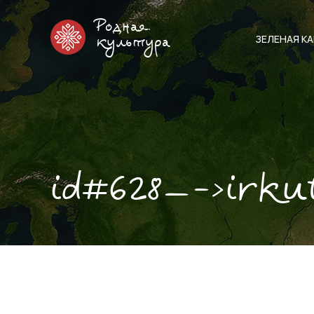
Родная
ЗЕЛЕНАЯ К
культура
id#628—->irku