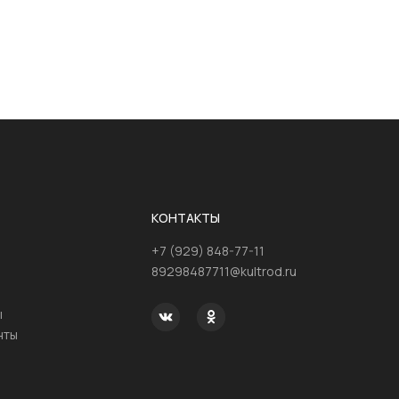
КОНТАКТЫ
+7 (929) 848-77-11
89298487711@kultrod.ru
ы
нты