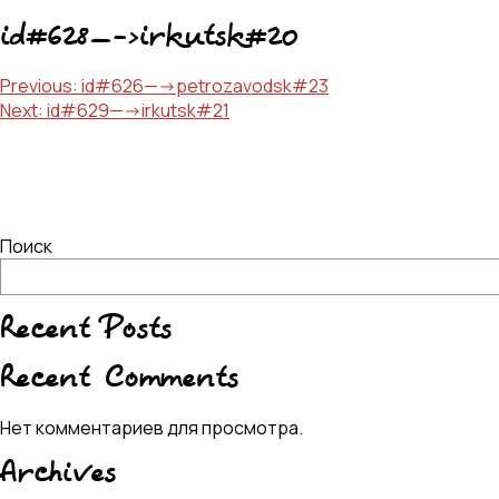
id#628—->irkutsk#20
Навигация
Previous:
id#626—->petrozavodsk#23
Next:
id#629—->irkutsk#21
по
записям
Поиск
Recent Posts
Recent Comments
Нет комментариев для просмотра.
Archives