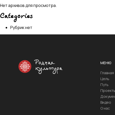
Нет архивов для просмотра.
Categories
Рубрик нет
Родная
МЕНЮ
культура
Главная
Цель
Путь
Проект
Докуме
Видео
О нас