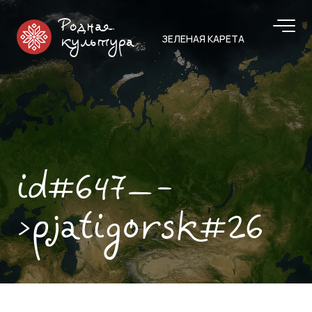
Родная
ЗЕЛЕНАЯ КАРЕТА
культура
id#647—-
>pjatigorsk#26