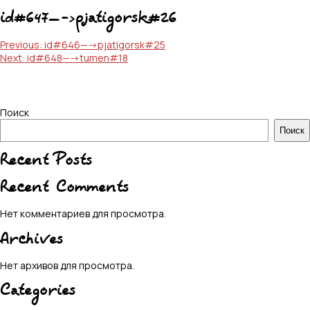
id#647—->pjatigorsk#26
Навигация
Previous:
id#646—->pjatigorsk#25
Next:
id#648—->tumen#18
по
записям
Поиск
Поиск
Recent Posts
Recent Comments
Нет комментариев для просмотра.
Archives
Нет архивов для просмотра.
Categories