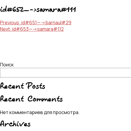
id#652—->samara#111
Навигация
Previous:
id#651—->barnaul#29
Next:
id#653—->samara#112
по
записям
Поиск
Recent Posts
Recent Comments
Нет комментариев для просмотра.
Archives