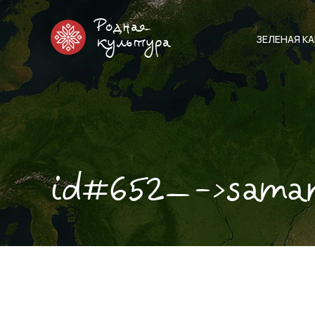
Родная
ЗЕЛЕНАЯ К
культура
id#652—->sama