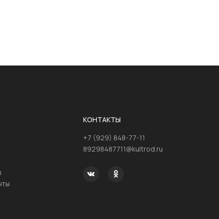
КОНТАКТЫ
+7 (929) 848-77-11
89298487711@kultrod.ru
ы
нты