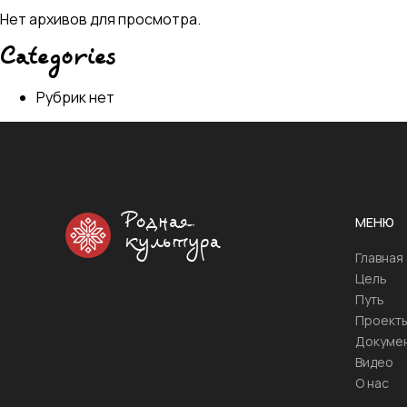
Нет архивов для просмотра.
Categories
Рубрик нет
Родная
МЕНЮ
культура
Главная
Цель
Путь
Проект
Докуме
Видео
О нас