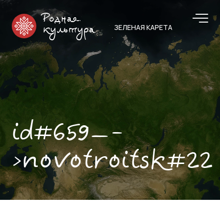
Родная
ЗЕЛЕНАЯ КАРЕТА
культура
id#659—-
>novotroitsk#22