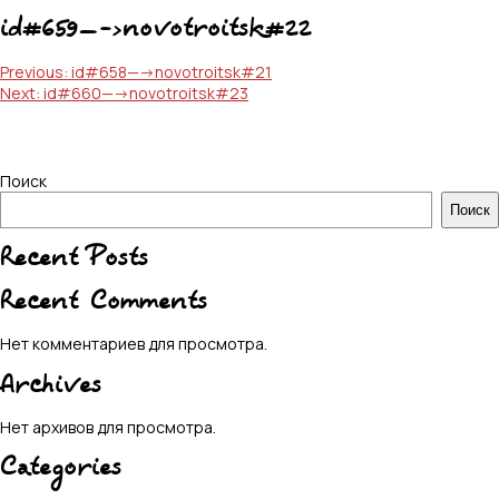
id#659—->novotroitsk#22
Навигация
Previous:
id#658—->novotroitsk#21
Next:
id#660—->novotroitsk#23
по
записям
Поиск
Поиск
Recent Posts
Recent Comments
Нет комментариев для просмотра.
Archives
Нет архивов для просмотра.
Categories