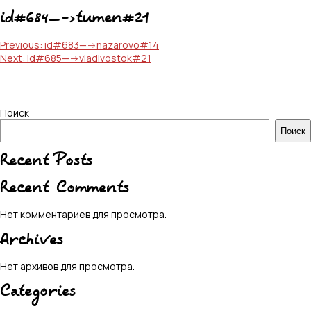
id#684—->tumen#21
Навигация
Previous:
id#683—->nazarovo#14
Next:
id#685—->vladivostok#21
по
записям
Поиск
Поиск
Recent Posts
Recent Comments
Нет комментариев для просмотра.
Archives
Нет архивов для просмотра.
Categories