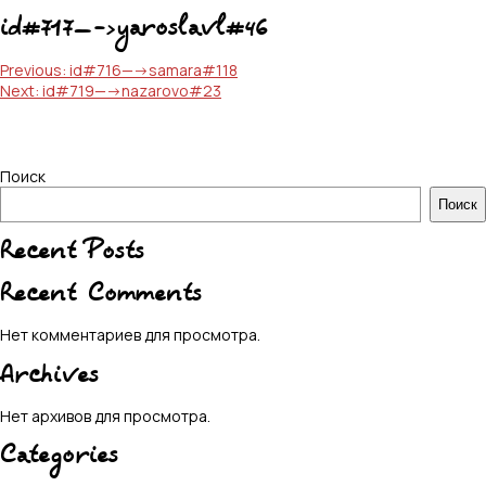
id#717—->yaroslavl#46
Навигация
Previous:
id#716—->samara#118
Next:
id#719—->nazarovo#23
по
записям
Поиск
Поиск
Recent Posts
Recent Comments
Нет комментариев для просмотра.
Archives
Нет архивов для просмотра.
Categories