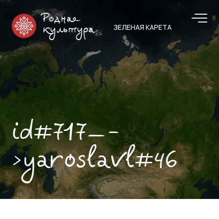
Родная
ЗЕЛЕНАЯ КАРЕТА
культура
id#717—-
>yaroslavl#46