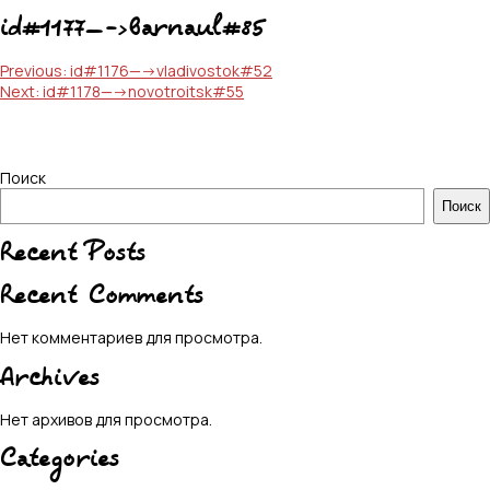
id#1177—->barnaul#85
Навигация
Previous:
id#1176—->vladivostok#52
Next:
id#1178—->novotroitsk#55
по
записям
Поиск
Поиск
Recent Posts
Recent Comments
Нет комментариев для просмотра.
Archives
Нет архивов для просмотра.
Categories