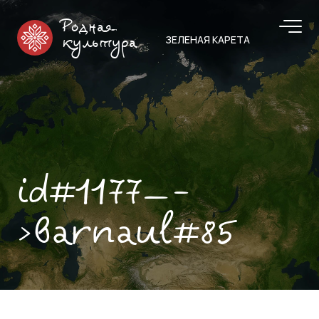
Родная
ЗЕЛЕНАЯ КАРЕТА
культура
id#1177—-
>barnaul#85