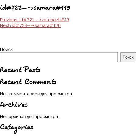
id#722—->samara#119
Навигация
Previous:
id#721—->voronezh#19
Next:
id#723—->samara#120
по
записям
Поиск
Поиск
Recent Posts
Recent Comments
Нет комментариев для просмотра.
Archives
Нет архивов для просмотра.
Categories