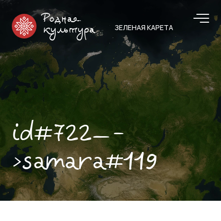
Родная
ЗЕЛЕНАЯ КАРЕТА
культура
id#722—-
>samara#119