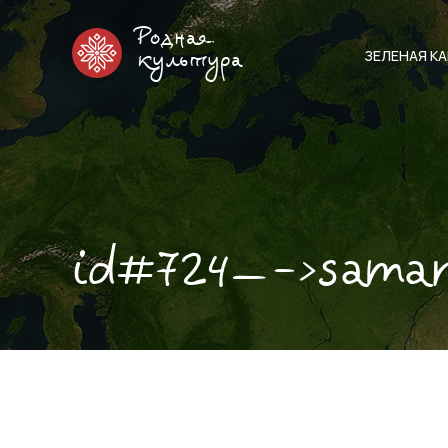
Родная
ЗЕЛЕНАЯ К
культура
id#724—->sama