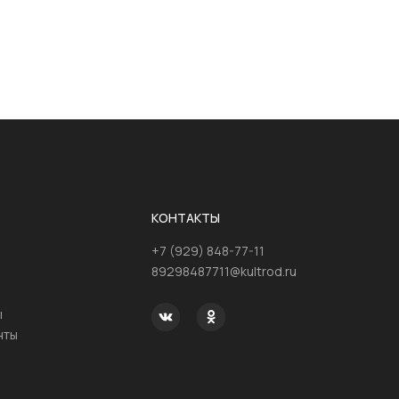
КОНТАКТЫ
+7 (929) 848-77-11
89298487711@kultrod.ru
ы
нты