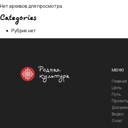
Нет архивов для просмотра.
Categories
Рубрик нет
Родная
МЕНЮ
культура
Главная
Цель
Путь
Проект
Докуме
Видео
О нас