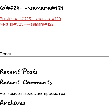
id#724—->samara#121
Навигация
Previous:
id#723—->samara#120
Next:
id#725—->samara#122
по
записям
Поиск
Recent Posts
Recent Comments
Нет комментариев для просмотра.
Archives