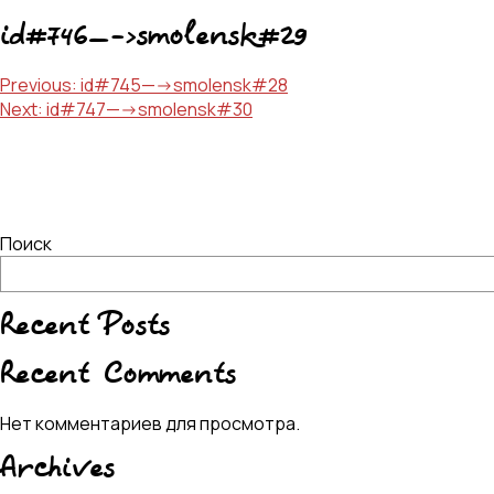
id#746—->smolensk#29
Навигация
Previous:
id#745—->smolensk#28
Next:
id#747—->smolensk#30
по
записям
Поиск
Recent Posts
Recent Comments
Нет комментариев для просмотра.
Archives