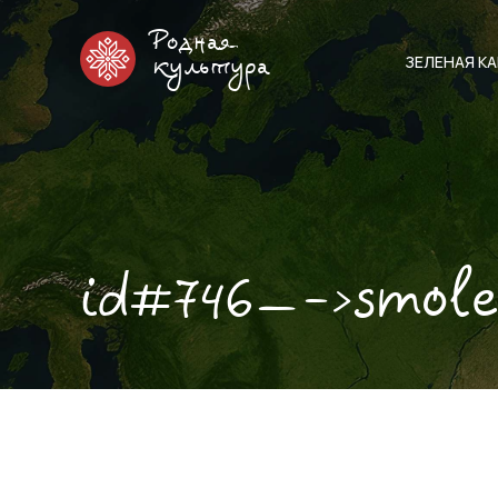
Родная
ЗЕЛЕНАЯ К
культура
id#746—->smol