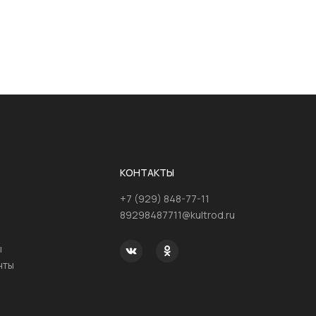
КОНТАКТЫ
+7 (929) 848-77-11
89298487711@kultrod.ru
ы
нты