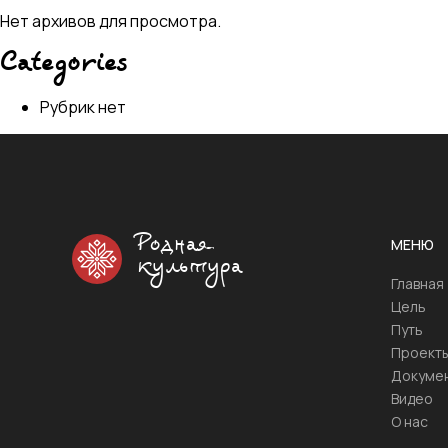
Нет архивов для просмотра.
Categories
Рубрик нет
Родная
МЕНЮ
культура
Главная
Цель
Путь
Проект
Докуме
Видео
О нас