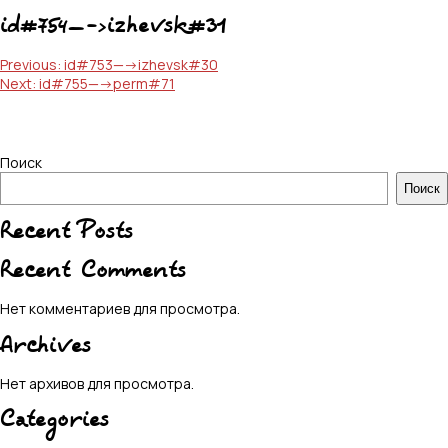
id#754—->izhevsk#31
Навигация
Previous:
id#753—->izhevsk#30
Next:
id#755—->perm#71
по
записям
Поиск
Поиск
Recent Posts
Recent Comments
Нет комментариев для просмотра.
Archives
Нет архивов для просмотра.
Categories