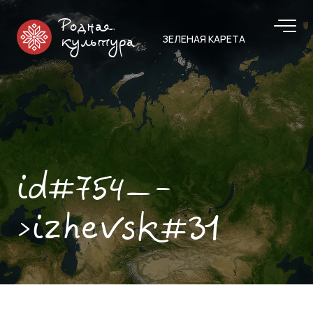
Родная
ЗЕЛЕНАЯ КАРЕТА
культура
id#754—-
>izhevsk#31