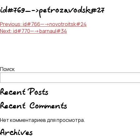
id#769—->petrozavodsk#27
Навигация
Previous:
id#766—->novotroitsk#24
Next:
id#770—->barnaul#34
по
записям
Поиск
Recent Posts
Recent Comments
Нет комментариев для просмотра.
Archives