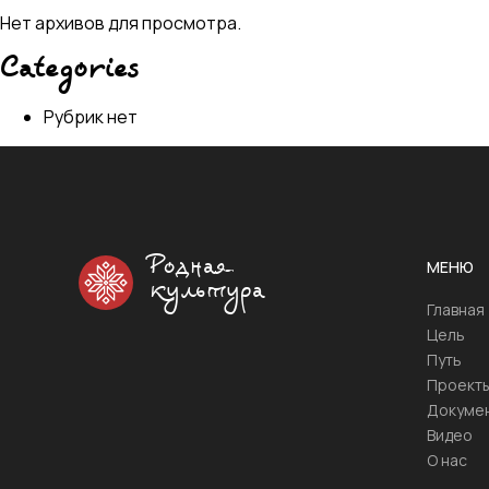
Нет архивов для просмотра.
Categories
Рубрик нет
Родная
МЕНЮ
культура
Главная
Цель
Путь
Проект
Докуме
Видео
О нас