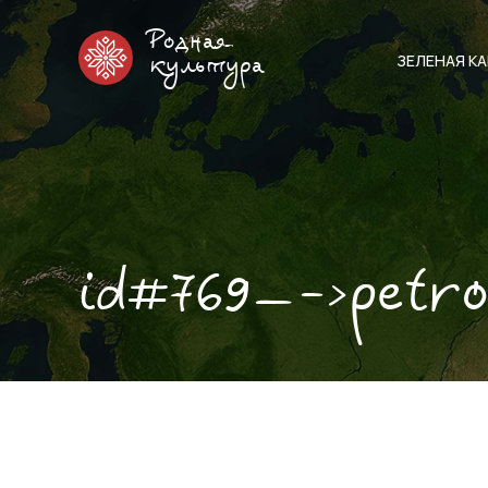
Родная
ЗЕЛЕНАЯ К
культура
id#769—->petr