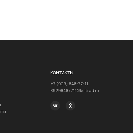
КОНТАКТЫ
+7 (929) 848-77-11
89298487711@kultrod.ru
ы
нты