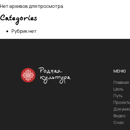
Нет архивов для просмотра.
Categories
Рубрик нет
Родная
МЕНЮ
культура
Главная
Цель
Путь
Проект
Докуме
Видео
О нас