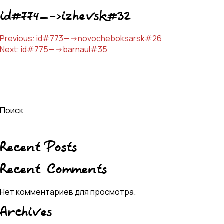
id#774—->izhevsk#32
Навигация
Previous:
id#773—->novocheboksarsk#26
Next:
id#775—->barnaul#35
по
записям
Поиск
Recent Posts
Recent Comments
Нет комментариев для просмотра.
Archives