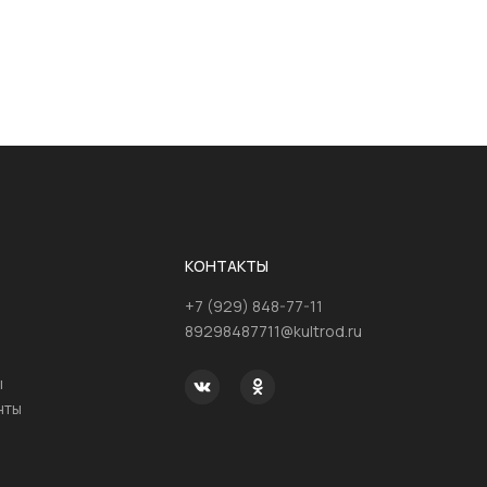
КОНТАКТЫ
+7 (929) 848-77-11
89298487711@kultrod.ru
ы
нты