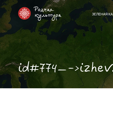
Родная
ЗЕЛЕНАЯ К
культура
id#774—->izhe