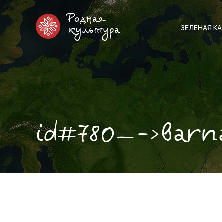
Родная
ЗЕЛЕНАЯ К
культура
id#780—->barn