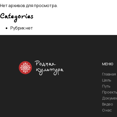
Нет архивов для просмотра.
Categories
Рубрик нет
Родная
МЕНЮ
культура
Главная
Цель
Путь
Проект
Докуме
Видео
О нас