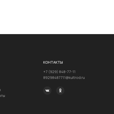
КОНТАКТЫ
+7 (929) 848-77-11
89298487711@kultrod.ru
ы
нты