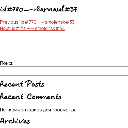
id#780—->barnaul#37
Навигация
Previous:
id#779—->smolensk#33
Next:
id#781—->smolensk#34
по
записям
Поиск
Recent Posts
Recent Comments
Нет комментариев для просмотра.
Archives