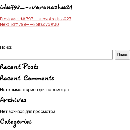
id#798—->voronezh#21
Навигация
Previous:
id#797—->novotroitsk#27
Next:
id#799—->koltsovo#30
по
записям
Поиск
Поиск
Recent Posts
Recent Comments
Нет комментариев для просмотра.
Archives
Нет архивов для просмотра.
Categories