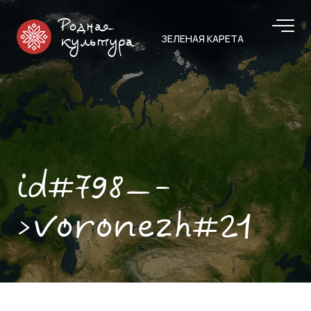
Родная
ЗЕЛЕНАЯ КАРЕТА
культура
id#798—-
>voronezh#21