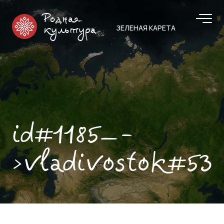
Родная
ЗЕЛЕНАЯ КАРЕТА
культура
id#1185—-
>vladivostok#53