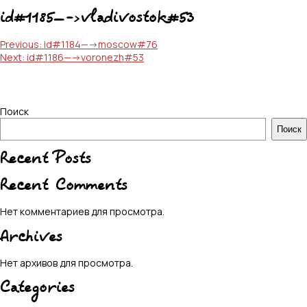
id#1185—->vladivostok#53
Навигация
Previous:
id#1184—->moscow#76
Next:
id#1186—->voronezh#53
по
записям
Поиск
Поиск
Recent Posts
Recent Comments
Нет комментариев для просмотра.
Archives
Нет архивов для просмотра.
Categories