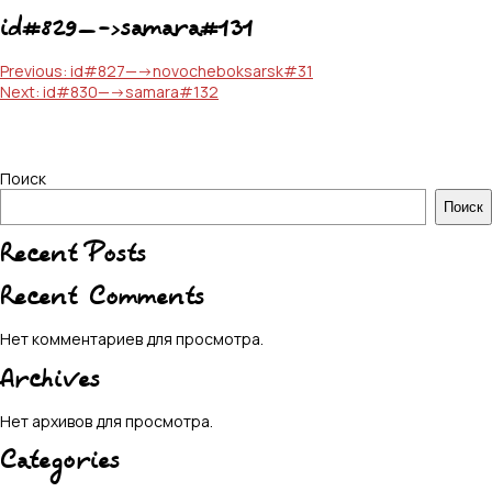
id#829—->samara#131
Навигация
Previous:
id#827—->novocheboksarsk#31
Next:
id#830—->samara#132
по
записям
Поиск
Поиск
Recent Posts
Recent Comments
Нет комментариев для просмотра.
Archives
Нет архивов для просмотра.
Categories