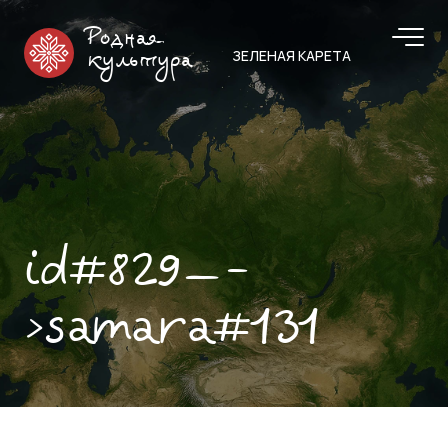
Родная
ЗЕЛЕНАЯ КАРЕТА
культура
id#829—-
>samara#131