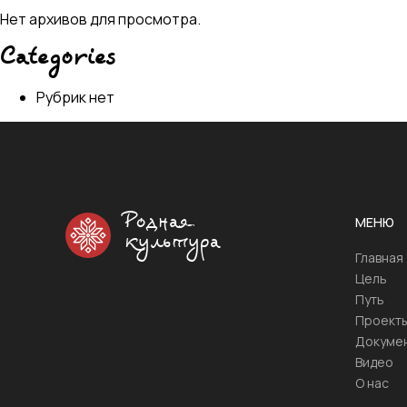
Нет архивов для просмотра.
Categories
Рубрик нет
Родная
МЕНЮ
культура
Главная
Цель
Путь
Проект
Докуме
Видео
О нас