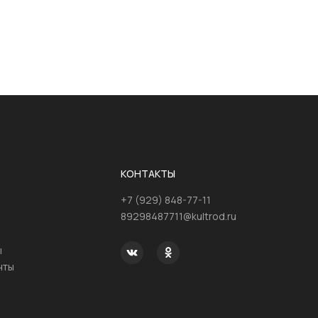
КОНТАКТЫ
+7 (929) 848-77-11
89298487711@kultrod.ru
ы
нты