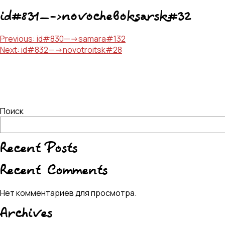
id#831—->novocheboksarsk#32
Навигация
Previous:
id#830—->samara#132
Next:
id#832—->novotroitsk#28
по
записям
Поиск
Recent Posts
Recent Comments
Нет комментариев для просмотра.
Archives