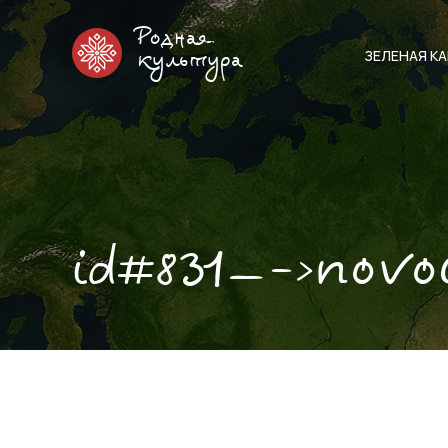
Родная
ЗЕЛЕНАЯ К
культура
id#831—->novo