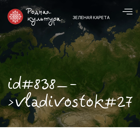
Родная
ЗЕЛЕНАЯ КАРЕТА
культура
id#838—-
>vladivostok#27