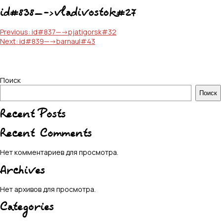
id#838—->vladivostok#27
Навигация
Previous:
id#837—->pjatigorsk#32
Next:
id#839—->barnaul#43
по
записям
Поиск
Поиск
Recent Posts
Recent Comments
Нет комментариев для просмотра.
Archives
Нет архивов для просмотра.
Categories