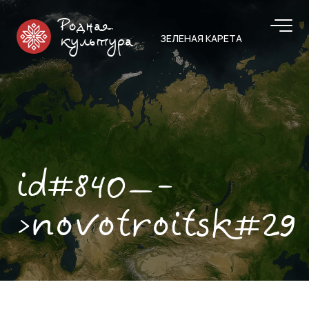
Родная
ЗЕЛЕНАЯ КАРЕТА
культура
id#840—-
>novotroitsk#29