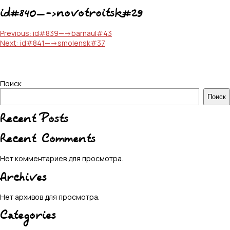
id#840—->novotroitsk#29
Навигация
Previous:
id#839—->barnaul#43
Next:
id#841—->smolensk#37
по
записям
Поиск
Поиск
Recent Posts
Recent Comments
Нет комментариев для просмотра.
Archives
Нет архивов для просмотра.
Categories