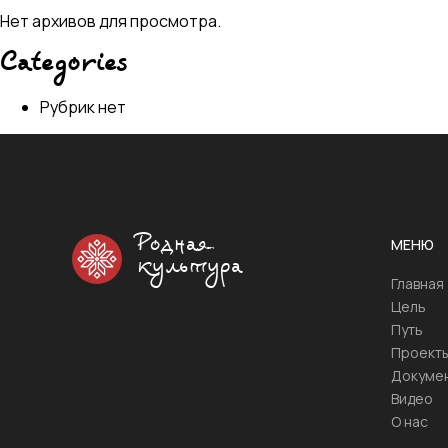
Нет архивов для просмотра.
Categories
Рубрик нет
Родная
МЕНЮ
культура
Главная
Цель
Путь
Проект
Докуме
Видео
О нас