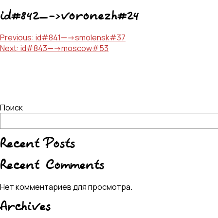
id#842—->voronezh#24
Навигация
Previous:
id#841—->smolensk#37
Next:
id#843—->moscow#53
по
записям
Поиск
Recent Posts
Recent Comments
Нет комментариев для просмотра.
Archives