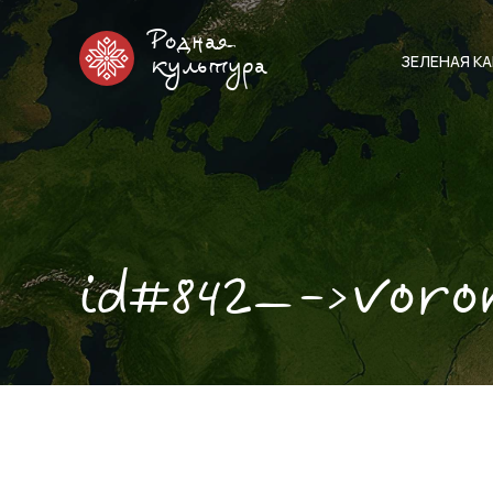
Родная
ЗЕЛЕНАЯ К
культура
id#842—->voro