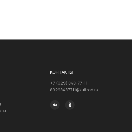
КОНТАКТЫ
+7 (929) 848-77-11
89298487711@kultrod.ru
ы
нты