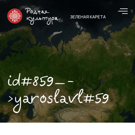
Родная
ЗЕЛЕНАЯ КАРЕТА
культура
id#859—-
>yaroslavl#59