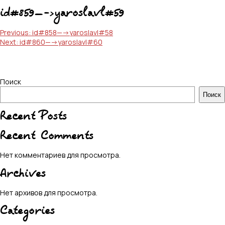
id#859—->yaroslavl#59
Навигация
Previous:
id#858—->yaroslavl#58
Next:
id#860—->yaroslavl#60
по
записям
Поиск
Поиск
Recent Posts
Recent Comments
Нет комментариев для просмотра.
Archives
Нет архивов для просмотра.
Categories