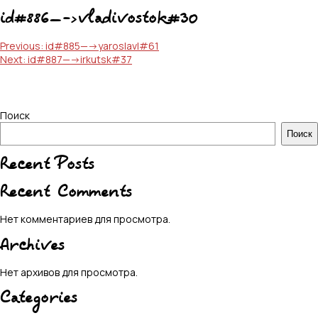
id#886—->vladivostok#30
Навигация
Previous:
id#885—->yaroslavl#61
Next:
id#887—->irkutsk#37
по
записям
Поиск
Поиск
Recent Posts
Recent Comments
Нет комментариев для просмотра.
Archives
Нет архивов для просмотра.
Categories