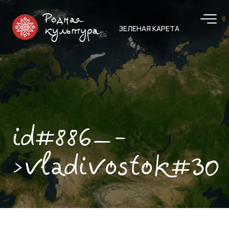
Родная
ЗЕЛЕНАЯ КАРЕТА
культура
id#886—-
>vladivostok#30