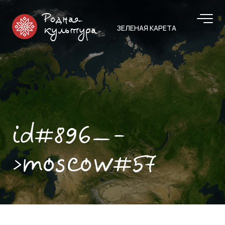
Родная
ЗЕЛЕНАЯ КАРЕТА
культура
id#896—-
>moscow#57