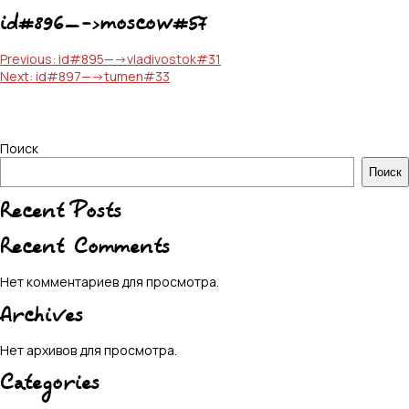
id#896—->moscow#57
Навигация
Previous:
id#895—->vladivostok#31
Next:
id#897—->tumen#33
по
записям
Поиск
Поиск
Recent Posts
Recent Comments
Нет комментариев для просмотра.
Archives
Нет архивов для просмотра.
Categories