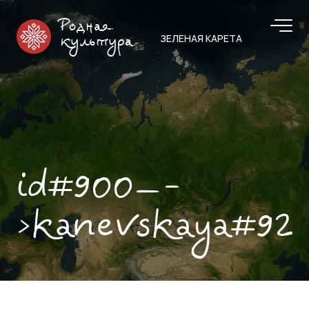
Родная
ЗЕЛЕНАЯ КАРЕТА
культура
id#900—-
>kanevskaya#92