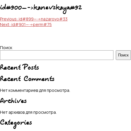
id#900—->kanevskaya#92
Навигация
Previous:
id#899—->nazarovo#33
Next:
id#901—->perm#75
по
записям
Поиск
Поиск
Recent Posts
Recent Comments
Нет комментариев для просмотра.
Archives
Нет архивов для просмотра.
Categories