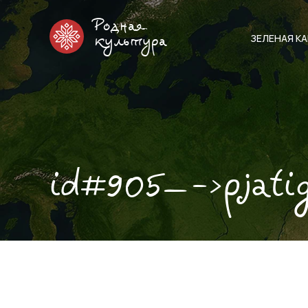
Родная
ЗЕЛЕНАЯ К
культура
id#905—->pjati