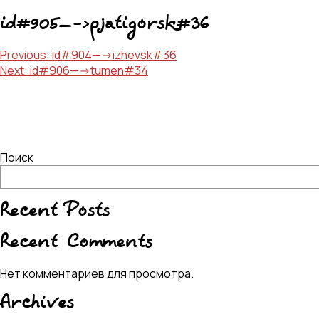
id#905—->pjatigorsk#36
Навигация
Previous:
id#904—->izhevsk#36
Next:
id#906—->tumen#34
по
записям
Поиск
Recent Posts
Recent Comments
Нет комментариев для просмотра.
Archives