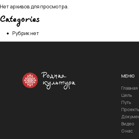
Нет архивов для просмотра.
Categories
Рубрик нет
Родная
МЕНЮ
культура
Главная
Цель
Путь
Проект
Докуме
Видео
О нас