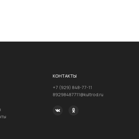
КОНТАКТЫ
+7 (929) 848-77-11
89298487711@kultrod.ru
ы
нты