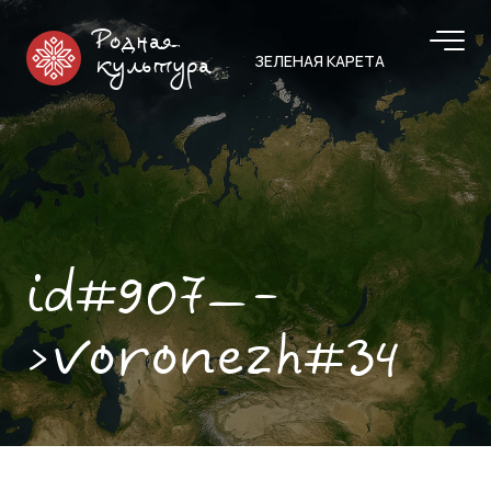
Родная
ЗЕЛЕНАЯ КАРЕТА
культура
id#907—-
>voronezh#34