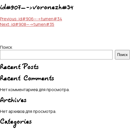
id#907—->voronezh#34
Навигация
Previous:
id#906—->tumen#34
Next:
id#908—->tumen#35
по
записям
Поиск
Поиск
Recent Posts
Recent Comments
Нет комментариев для просмотра.
Archives
Нет архивов для просмотра.
Categories