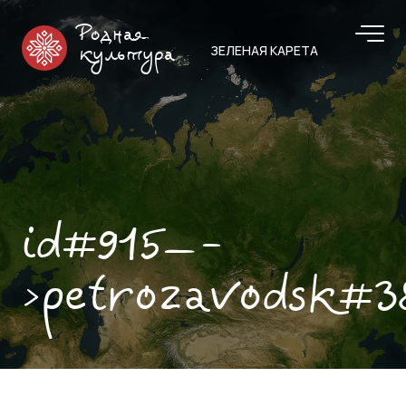
Родная
ЗЕЛЕНАЯ КАРЕТА
культура
id#915—-
>petrozavodsk#3