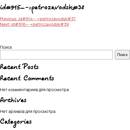
id#915—->petrozavodsk#38
Навигация
Previous:
id#914—->petrozavodsk#37
Next:
id#916—->petrozavodsk#39
по
записям
Поиск
Поиск
Recent Posts
Recent Comments
Нет комментариев для просмотра.
Archives
Нет архивов для просмотра.
Categories