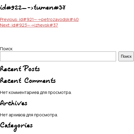
id#922—->tumen#37
Навигация
Previous:
id#921—->petrozavodsk#40
Next:
id#923—->izhevsk#37
по
записям
Поиск
Поиск
Recent Posts
Recent Comments
Нет комментариев для просмотра.
Archives
Нет архивов для просмотра.
Categories