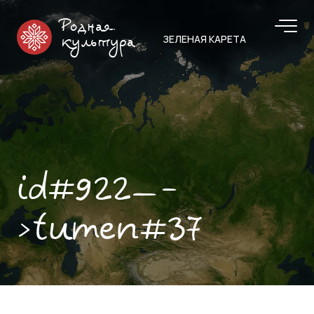
Родная
ЗЕЛЕНАЯ КАРЕТА
культура
id#922—-
>tumen#37