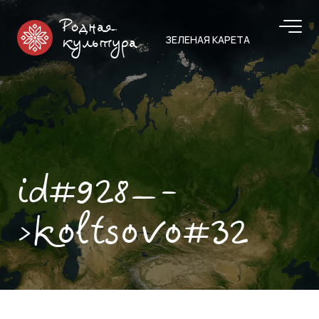
Родная
ЗЕЛЕНАЯ КАРЕТА
культура
id#928—-
>koltsovo#32