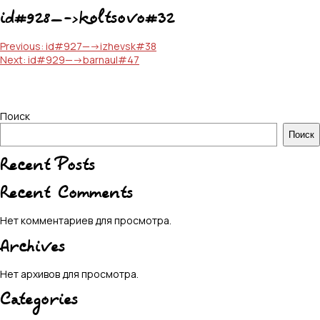
id#928—->koltsovo#32
Навигация
Previous:
id#927—->izhevsk#38
Next:
id#929—->barnaul#47
по
записям
Поиск
Поиск
Recent Posts
Recent Comments
Нет комментариев для просмотра.
Archives
Нет архивов для просмотра.
Categories