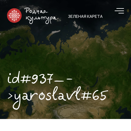
Родная
ЗЕЛЕНАЯ КАРЕТА
культура
id#937—-
>yaroslavl#65