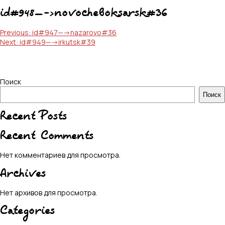
id#948—->novocheboksarsk#36
Навигация
Previous:
id#947—->nazarovo#36
Next:
id#949—->irkutsk#39
по
записям
Поиск
Поиск
Recent Posts
Recent Comments
Нет комментариев для просмотра.
Archives
Нет архивов для просмотра.
Categories