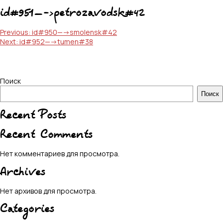
id#951—->petrozavodsk#42
Навигация
Previous:
id#950—->smolensk#42
Next:
id#952—->tumen#38
по
записям
Поиск
Поиск
Recent Posts
Recent Comments
Нет комментариев для просмотра.
Archives
Нет архивов для просмотра.
Categories