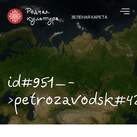
Родная
ЗЕЛЕНАЯ КАРЕТА
культура
id#951—-
>petrozavodsk#4